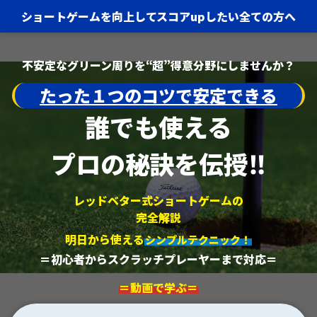
ショートゲームを向上してスコアupしたい全ての方へ
不安定なグリーン周りを“超”
得意分野にしませんか？
たった１つのコツで安定
できる
誰でも使える
プロの秘訣を
伝授
‼
レッドベター式ショートゲームの
完全解説
明日から使える
シンプルテクニック！
＝初心者からスクラッチプレーヤーまで対応＝
＝動画で学ぶ＝