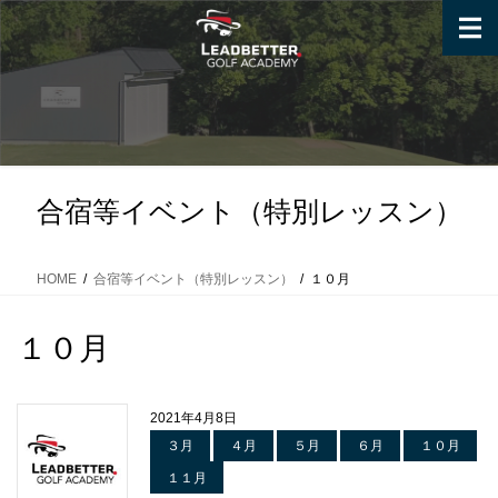
コ
ナ
ン
ビ
テ
ゲ
ン
ー
ツ
シ
へ
ョ
ス
ン
キ
に
合宿等イベント（特別レッスン）
ッ
移
プ
動
HOME
合宿等イベント（特別レッスン）
１０月
１０月
2021年4月8日
３月
４月
５月
６月
１０月
１１月