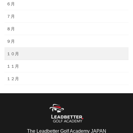
６月
７月
８月
９月
１０月
１１月
１２月
The Leadbetter Golf Academy JAPAN