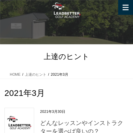
コ
ナ
ン
ビ
テ
ゲ
ン
ー
ツ
シ
へ
ョ
ス
ン
キ
に
上達のヒント
ッ
移
プ
動
HOME
上達のヒント
2021年3月
2021年3月
2021年3月30日
どんなレッスンやインストラク
ターを選べば良いの？