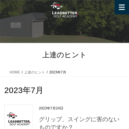
コ
ナ
ン
ビ
テ
ゲ
ン
ー
ツ
シ
へ
ョ
ス
ン
キ
に
上達のヒント
ッ
移
プ
動
HOME
上達のヒント
2023年7月
2023年7月
2023年7月24日
グリップ、スイングに害のない
ものですか？