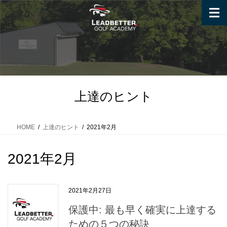
コ
ナ
ン
ビ
テ
ゲ
ン
ー
ツ
シ
へ
ョ
ス
ン
キ
に
上達のヒント
ッ
移
プ
動
HOME
上達のヒント
2021年2月
2021年2月
2021年2月27日
保護中: 最も早く確実に上達する
ための５つの秘訣