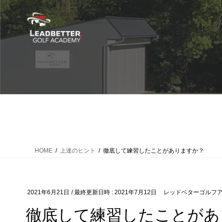
コ
ナ
ン
ビ
テ
ゲ
ン
ー
ツ
シ
へ
ョ
ス
ン
キ
に
ッ
移
プ
動
HOME
上達のヒント
徹底して練習したことがありますか？
2021年6月21日
/ 最終更新日時 :
2021年7月12日
レッドベターゴルフ
徹底して練習したことがあ