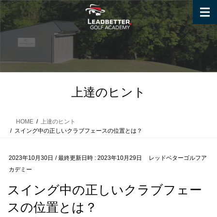
コ
ナ
ン
ビ
テ
ゲ
ン
ー
ツ
シ
へ
ョ
ス
ン
キ
に
上達のヒント
ッ
移
プ
動
HOME
上達のヒント
スイング中の正しいクラブフェースの位置とは？
2023年10月30日
/ 最終更新日時 :
2023年10月29日
レッドベターゴルフア
カデミー
スイング中の正しいクラブフェー
スの位置とは？