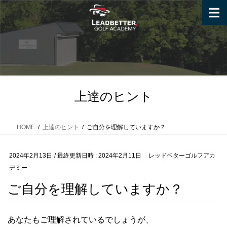
コ
ナ
ン
ビ
テ
ゲ
ン
ー
ツ
シ
へ
ョ
ス
ン
キ
に
上達のヒント
ッ
移
プ
動
HOME
上達のヒント
ご自分を理解していますか？
2024年2月13日
/ 最終更新日時 :
2024年2月11日
レッドベターゴルフアカ
デミー
ご自分を理解していますか？
あなたもご理解されているでしょうが、