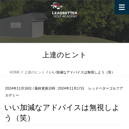
コ
ナ
ン
ビ
テ
ゲ
ン
ー
ツ
シ
へ
ョ
ス
ン
キ
に
上達のヒント
ッ
移
プ
動
HOME
上達のヒント
いい加減なアドバイスは無視しよう（笑）
2024年11月18日
/ 最終更新日時 :
2024年11月17日
レッドベターゴルフア
カデミー
いい加減なアドバイスは無視しよ
う（笑）