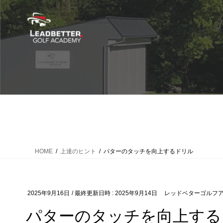
コ
ナ
ン
ビ
テ
ゲ
ン
ー
ツ
シ
へ
ョ
ス
ン
キ
に
ッ
移
プ
動
HOME
上達のヒント
パターのタッチを向上するドリル
2025年9月16日
/ 最終更新日時 :
2025年9月14日
レッドベターゴルフ
パターのタッチを向上する