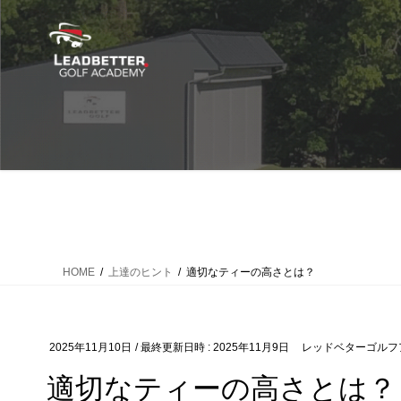
コ
ナ
ン
ビ
テ
ゲ
ン
ー
ツ
シ
へ
ョ
ス
ン
キ
に
ッ
移
プ
動
HOME
上達のヒント
適切なティーの高さとは？
2025年11月10日
/ 最終更新日時 :
2025年11月9日
レッドベターゴルフ
適切なティーの高さとは？