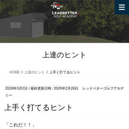
コ
ナ
ン
ビ
テ
ゲ
ン
ー
ツ
シ
へ
ョ
ス
ン
キ
に
上達のヒント
ッ
移
プ
動
HOME
上達のヒント
上手く打てるヒント
2026年3月2日
/ 最終更新日時 :
2026年2月28日
レッドベターゴルフアカデ
ミー
上手く打てるヒント
「これだ！！」