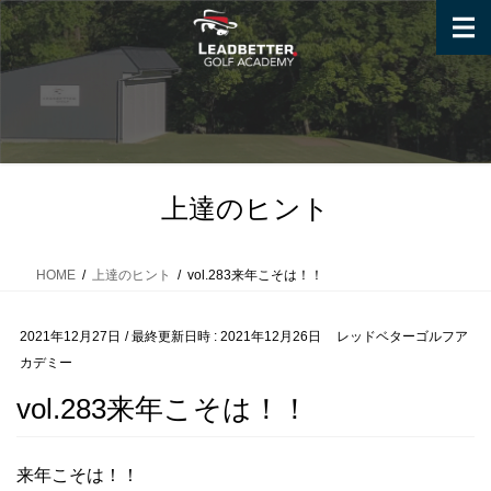
コ
ナ
ン
ビ
テ
ゲ
ン
ー
ツ
シ
へ
ョ
ス
ン
キ
に
上達のヒント
ッ
移
プ
動
HOME
上達のヒント
vol.283来年こそは！！
2021年12月27日
/ 最終更新日時 :
2021年12月26日
レッドベターゴルフア
カデミー
vol.283来年こそは！！
来年こそは！！