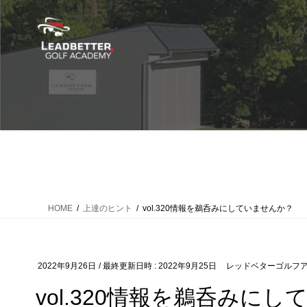
コ
ナ
ン
ビ
テ
ゲ
ン
ー
ツ
シ
へ
ョ
ス
ン
キ
に
ッ
移
プ
動
HOME
上達のヒント
vol.320情報を鵜呑みにしていませんか？
2022年9月26日
/ 最終更新日時 :
2022年9月25日
レッドベターゴルフ
vol.320情報を鵜呑みに