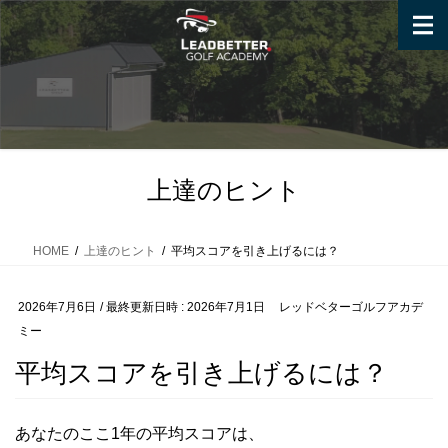
コ
ナ
ン
ビ
テ
ゲ
ン
ー
ツ
シ
へ
ョ
ス
ン
キ
に
上達のヒント
ッ
移
プ
動
HOME
上達のヒント
平均スコアを引き上げるには？
2026年7月6日
/ 最終更新日時 :
2026年7月1日
レッドベターゴルフアカデ
ミー
平均スコアを引き上げるには？
あなたのここ1年の平均スコアは、