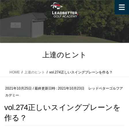
コ
ナ
ン
ビ
テ
ゲ
ン
ー
ツ
シ
へ
ョ
ス
ン
キ
に
上達のヒント
ッ
移
プ
動
HOME
上達のヒント
vol.274正しいスイングプレーンを作る？
2021年10月25日
/ 最終更新日時 :
2021年10月23日
レッドベターゴルフア
カデミー
vol.274正しいスイングプレーンを
作る？