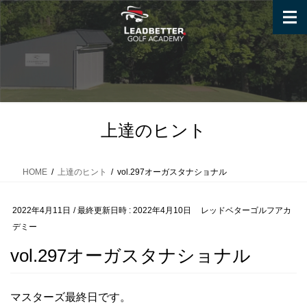
コ
ナ
ン
ビ
テ
ゲ
ン
ー
ツ
シ
へ
ョ
ス
ン
キ
に
上達のヒント
ッ
移
プ
動
HOME
上達のヒント
vol.297オーガスタナショナル
2022年4月11日
/ 最終更新日時 :
2022年4月10日
レッドベターゴルフアカ
デミー
vol.297オーガスタナショナル
マスターズ最終日です。